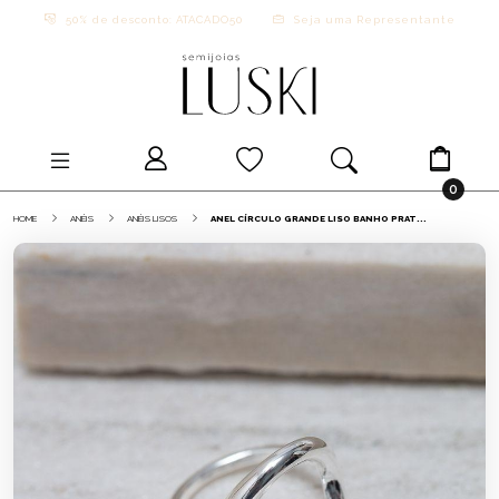
50% de desconto: ATACADO50
Seja uma Representante
0
HOME
ANÉIS
ANÉIS LISOS
ANEL CÍRCULO GRANDE LISO BANHO PRAT...