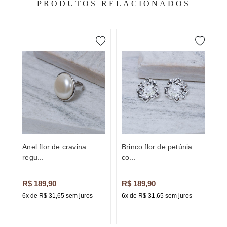
PRODUTOS RELACIONADOS
anel flor de cravina
brinco flor de petúnia
brinco argola gota u
regu...
co...
li
R$ 189,90
R$ 189,90
R
6x de R$ 31,65 sem juros
6x de R$ 31,65 sem juros
6x