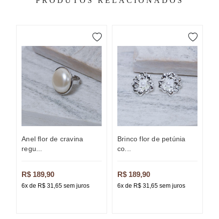
PRODUTOS RELACIONADOS
anel flor de cravina
brinco flor de petúnia
brinco argola gota u
regu...
co...
li
R$ 189,90
R$ 189,90
R
6x de R$ 31,65 sem juros
6x de R$ 31,65 sem juros
6x