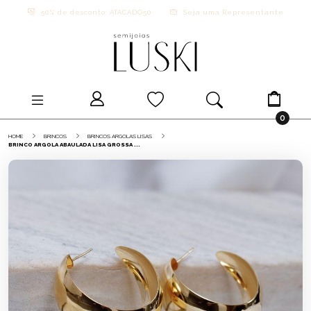
50% de desconto: ATACADO50
Seja uma Representante
0
HOME
BRINCOS
BRINCOS ARGOLAS LISAS
BRINCO ARGOLA ABAULADA LISA GROSSA ...