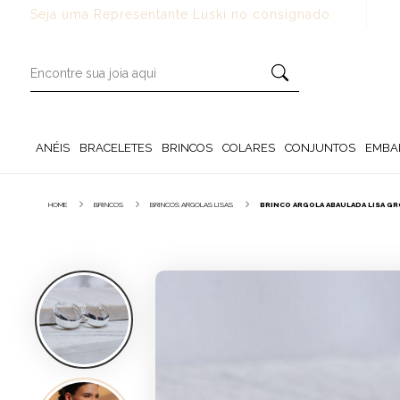
Seja uma Representante Luski no consignado
ANÉIS
BRACELETES
BRINCOS
COLARES
CONJUNTOS
EMBA
HOME
BRINCOS
BRINCOS ARGOLAS LISAS
BRINCO ARGOLA ABAULADA LISA GRO