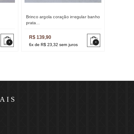
brinco argola coração irregular banho
brinco flor de íris banho ródio
prata...
branco...
R$ 139,90
R$ 189,
+
+
6x de R$ 23,32 sem juros
6x de R$ 
AIS