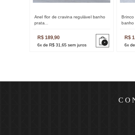
anel flor de cravina regulável banho
brinco flor de petúnia com pérola
prata...
banho 
R$ 189,90
R$ 1
+
6x de R$ 31,65 sem juros
6x de
CO