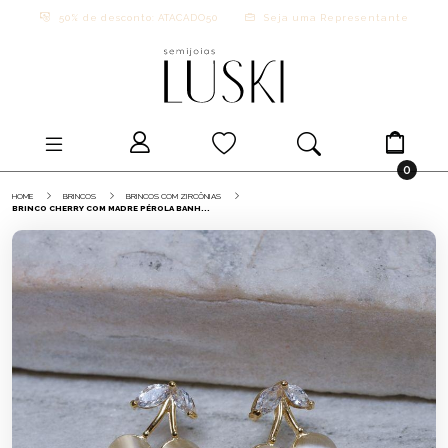
50% de desconto: ATACADO50
Seja uma Representante
0
HOME
BRINCOS
BRINCOS COM ZIRCÔNIAS
BRINCO CHERRY COM MADRE PÉROLA BANH...