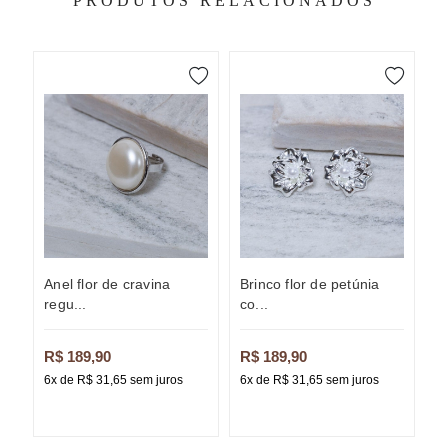
PRODUTOS RELACIONADOS
anel flor de cravina
brinco flor de petúnia
brinco flor de íris
regu...
co...
b
R$ 189,90
R$ 189,90
R
6x de R$ 31,65 sem juros
6x de R$ 31,65 sem juros
6x