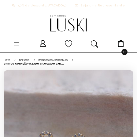
50% de desconto: ATACADO50
Seja uma Representante
0
HOME
BRINCOS
BRINCOS COM ZIRCÔNIAS
BRINCO CORAÇÃO VAZADO CRAVEJADO BAN...