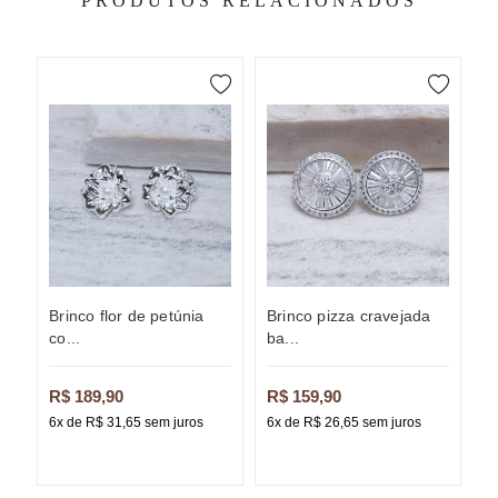
PRODUTOS RELACIONADOS
brinco flor de petúnia
brinco pizza cravejada
co...
ba...
R$ 189,90
R$ 159,90
R
6x de R$ 31,65 sem juros
6x de R$ 26,65 sem juros
6x